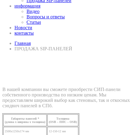
Продажа SIP-панелей
информация
Видео
Вопросы и ответы
Статьи
Новости
контакты
Главная
ПРОДАЖА SIP-ПАНЕЛЕЙ
Купить сип-панели от
производителя
В нашей компании вы сможете приобрести СИП-панели
собственного производства по низким ценам. Мы
предоставляем широкий выбор как стеновых, так и откосных
сэндвич панелей в СПб.
Габариты панелей *
Толщина
(длина х ширина х толщина)
(OSB – ППС – OSB)
2500x1250x174 мм
12-150-12 мм