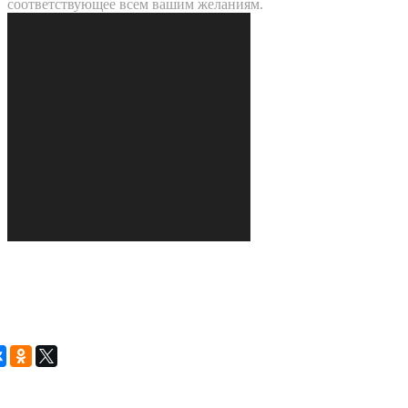
соответствующее всем вашим желаниям.
Есть вопросы? звоните!
8 (812) 603-77-55
Бесплатно по России
Рассылка интересных