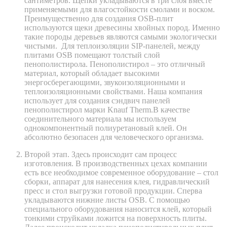
сантиметров. Щепки укладываются в три слоя вместе
применяемыми для влагостойкости смолами и воском.
Преимущественно для создания OSB-плит
используются щеки древесины хвойных пород. Именно
такие породы деревьев являются самыми экологически
чистыми. Для теплоизоляции SIP-панелей, между
плитами OSB помещают толстый слой
пенополистирола. Пенополистирол – это отличный
материал, который обладает высокими
энергосберегающими, звукоизоляционными и
теплоизоляционными свойствами. Наша компания
использует для создания сэндвич панелей
пенополистирол марки Knauf Therm.В качестве
соединительного материала мы используем
однокомпонентный полиуретановый клей. Он
абсолютно безопасен для человеческого организма.
Второй этап. Здесь происходит сам процесс
изготовления. В производственных цехах компании
есть все необходимое современное оборудование – стол
сборки, аппарат для нанесения клея, гидравлический
пресс и стол выгрузки готовой продукции. Сперва
укладываются нижние листы OSB. С помощью
специального оборудования наносится клей, который
тонкими струйками ложится на поверхность плиты.